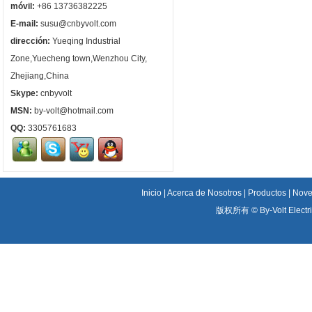
móvil:
+86 13736382225
E-mail:
susu@cnbyvolt.com
dirección:
Yueqing Industrial
Zone,Yuecheng town,Wenzhou City,
Zhejiang,China
Skype:
cnbyvolt
MSN:
by-volt@hotmail.com
QQ:
3305761683
Inicio
|
Acerca de Nosotros
|
Productos
|
Nove
版权所有 ©
By-Volt Electr