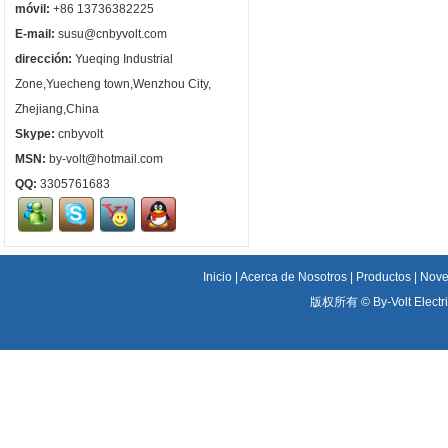
móvil:
+86 13736382225
E-mail:
susu@cnbyvolt.com
dirección:
Yueqing Industrial
Zone,Yuecheng town,Wenzhou City,
Zhejiang,China
Skype:
cnbyvolt
MSN:
by-volt@hotmail.com
QQ:
3305761683
Inicio
|
Acerca de Nosotros
|
Productos
|
Nove
版权所有 ©
By-Volt Electr