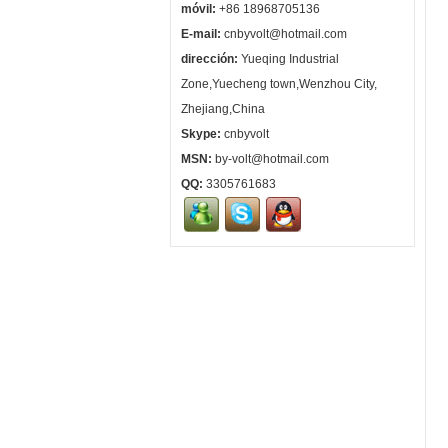
móvil:
+86 18968705136
E-mail:
cnbyvolt@hotmail.com
dirección:
Yueqing Industrial
Zone,Yuecheng town,Wenzhou City,
Zhejiang,China
Skype:
cnbyvolt
MSN:
by-volt@hotmail.com
QQ:
3305761683