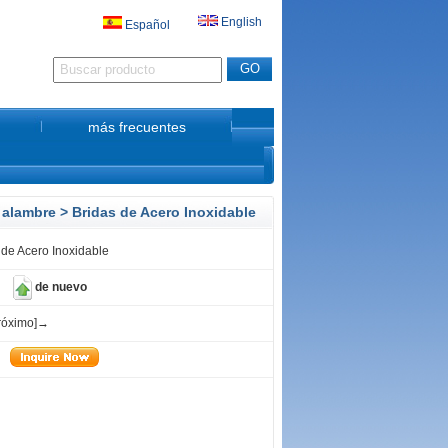
English
Español
más frecuentes
 alambre
> Bridas de Acero Inoxidable
 de Acero Inoxidable
de nuevo
róximo]→