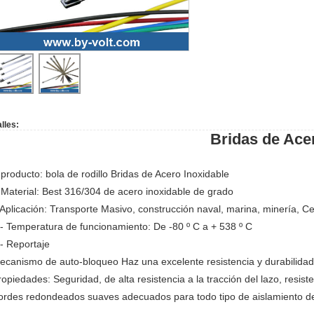
lles:
Bridas de Acero Inox
-
producto:
bola de rodillo
Bridas de Acero Inoxidable
-
Material:
Best
316/304
de acero
inoxidable de grado
Aplicación:
Transporte Masivo
, construcción naval,
marina
,
minería
, Ce
- Temperatura
de funcionamiento:
De
-80
º
C a
+
538
º
C
-
Reportaje
ecanismo de auto
-
bloqueo
Haz
una excelente resistencia y
durabilidad
ropiedades
: Seguridad
, de alta resistencia
a la tracción
del lazo
, resist
ordes redondeados suaves
adecuados
para todo tipo de
aislamiento
d