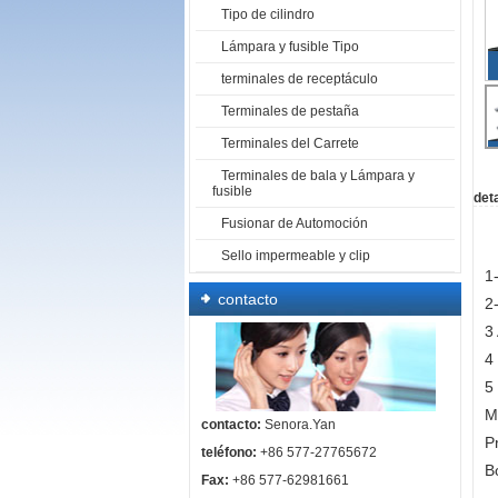
Tipo de cilindro
Lámpara y fusible Tipo
terminales de receptáculo
Terminales de pestaña
Terminales del Carrete
Terminales de bala y Lámpara y
fusible
deta
Fusionar de Automoción
Sello impermeable y clip
1
contacto
2
3
4
5
M
contacto:
Senora.Yan
P
teléfono:
+86 577-27765672
B
Fax:
+86 577-62981661