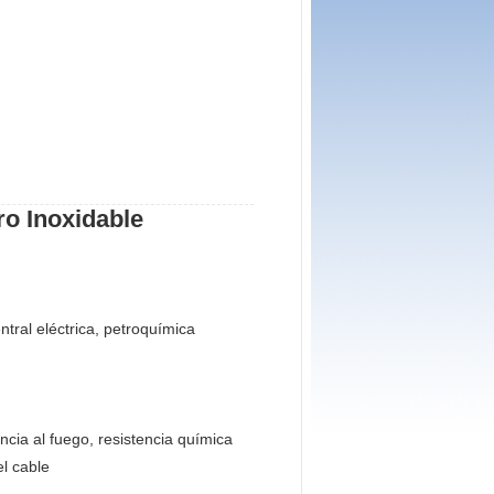
idable
ntral eléctrica,
petroquímica
encia al fuego
, resistencia química
el cable